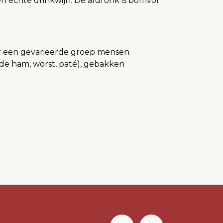
en echte drinkwijn. De afdronk is bomvol
oor een gevarieerde groep mensen
oogde ham, worst, paté), gebakken