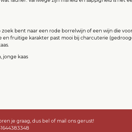
at laurier. Vanwege zijn frisheid en sappigheid is het e
op zoek bent naar een rode borrelwijn of een wijn die v
risse en fruitige karakter past mooi bij charcuterie (gedr
aas.
, jonge kaas
ren je graag, dus bel of mail ons gerust!
31644383348