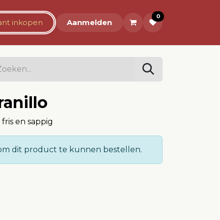
0
rant inkopen
Over ons
Aanmelden
anillo
 fris en sappig
m dit product te kunnen bestellen.