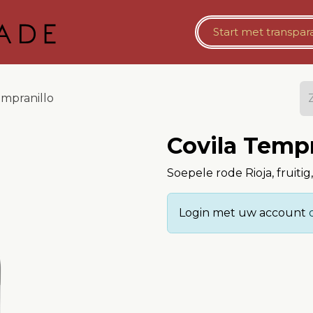
Bestelomgeving Horeca
​​Start met
Vaste Opslag
​transpa
empranillo
Covila Tempr
Soepele rode Rioja, fruitig,
Login met uw account
o