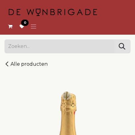
OVERSLAAN NAAR INHOUD
0
Alle producten