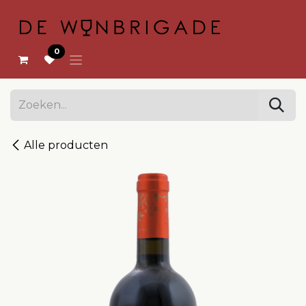
OVERSLAAN NAAR INHOUD
0
Alle producten