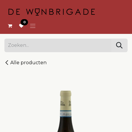
OVERSLAAN NAAR INHOUD
0
Alle producten