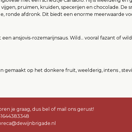
giovese met een scheutje Canaiolo. Hij is weelderig en 
ijgen, pruimen, kruiden, specerijen en chocolade. De s
e, ronde afdronk. Dit biedt een enorme meerwaarde voor
 ansjovis-rozemarijnsaus. Wild... vooral fazant of wild z
 gemaakt op het donkere fruit, weelderig, intens , stev
ren je graag, dus bel of mail ons gerust!
31644383348
oreca@dewijnbrigade.nl