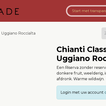
Bestelomgeving Horeca
​​Start met
Vaste Opslag
​transpa
a Uggiano Roccialta
Chianti Clas
Uggiano Roc
Een Riserva zonder reser
donkere fruit, weelderig, 
afdronk. Warme wildwijn.
Login met uw account
o