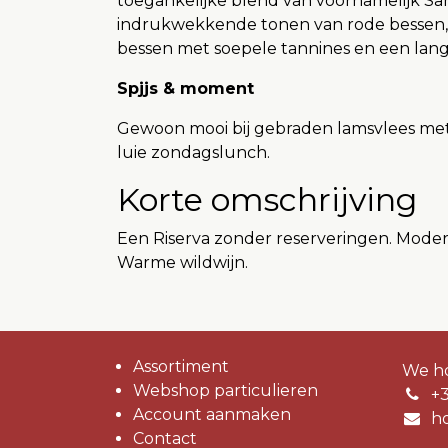
toegankelijke blend van voornamelijk San
indrukwekkende tonen van rode bessen, v
bessen met soepele tannines en een lang
Spjjs & moment
Gewoon mooi bij gebraden lamsvlees met een
luie zondagslunch.
Korte omschrijving
Een Riserva zonder reserveringen. Modern
Warme wildwijn.
Assortiment
We ho
Webshop particulieren
+
Account aanmaken
h
Contact