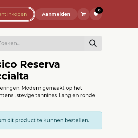
0
rant inkopen
Over ons
Aanmelden
sico Reserva
cialta
veringen. Modern gemaakt op het
intens , stevige tannines. Lang en ronde
m dit product te kunnen bestellen.