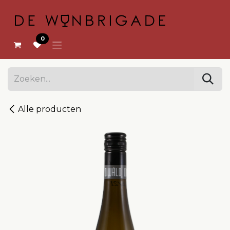
OVERSLAAN NAAR INHOUD
0
Alle producten