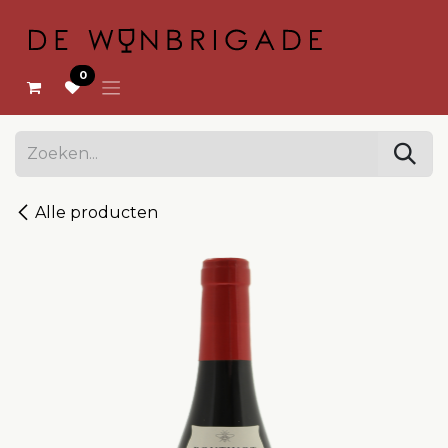
OVERSLAAN NAAR INHOUD
0
Alle producten