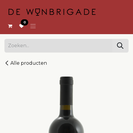
OVERSLAAN NAAR INHOUD
0
Alle producten