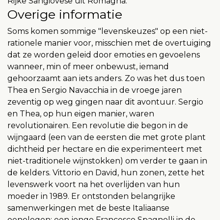
Rijke Sangiovese uit Romagna.
Overige informatie
Soms komen sommige "levenskeuzes" op een niet-
rationele manier voor, misschien met de overtuiging
dat ze worden geleid door emoties en gevoelens
wanneer, min of meer onbewust, iemand
gehoorzaamt aan iets anders. Zo was het dus toen
Thea en Sergio Navacchia in de vroege jaren
zeventig op weg gingen naar dit avontuur. Sergio
en Thea, op hun eigen manier, waren
revolutionairen. Een revolutie die begon in de
wijngaard (een van de eersten die met grote plant
dichtheid per hectare en die experimenteert met
niet-traditionele wijnstokken) om verder te gaan in
de kelders. Vittorio en David, hun zonen, zette het
levenswerk voort na het overlijden van hun
moeder in 1989. Er ontstonden belangrijke
samenwerkingen met de beste Italiaanse
oenologen: een jonge Francesco Spagnolli in de