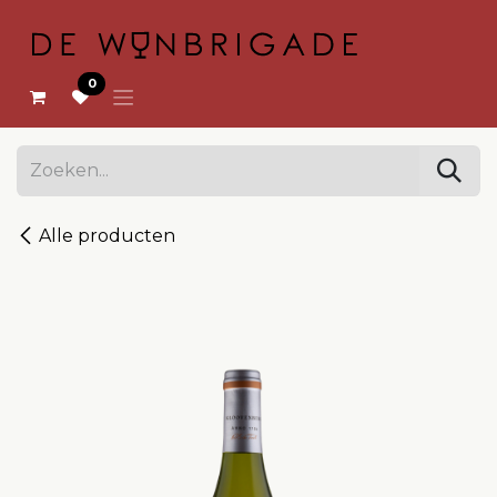
OVERSLAAN NAAR INHOUD
0
Alle producten