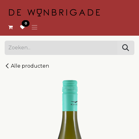
OVERSLAAN NAAR INHOUD
0
Alle producten