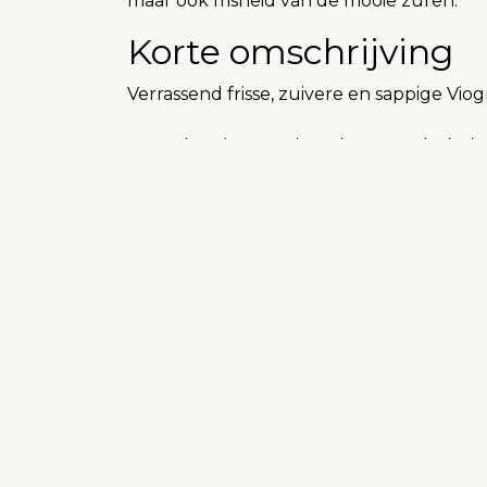
maar ook frisheid van de mooie zuren.
Korte omschrijving
Verrassend frisse, zuivere en sappige Viog
Domaine de Castelnau is een technisch s
het Étang de Thau.
Beatrice en Christophe Muret zijn de eig
al verbleven. Het is een 100 hectare te
volgens de methode ‘lutte raisonnée’. Do
eerlijke en geconcentreerde wijnen gemaa
verhoudingsgewijs vrij fris, slank en elega