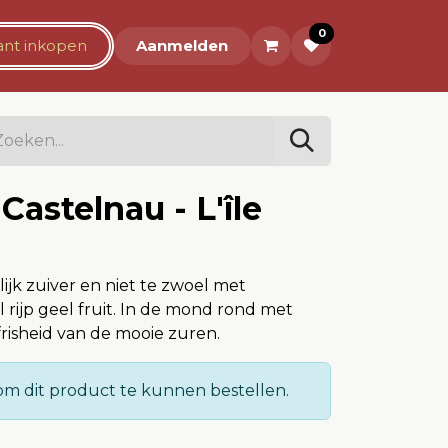
0
rant inkopen
Over ons
Aanmelden
astelnau - L'île
lijk zuiver en niet te zwoel met
 rijp geel fruit. In de mond rond met
frisheid van de mooie zuren.
m dit product te kunnen bestellen.