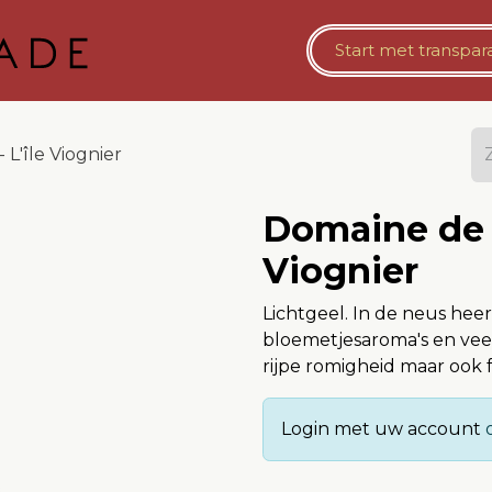
Bestelomgeving Horeca
​​Start met
Vaste Opslag
​transpa
L'île Viognier
Domaine de C
Viognier
Lichtgeel. In de neus heer
bloemetjesaroma's en veel
rijpe romigheid maar ook 
Login met uw account
o