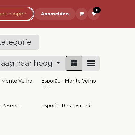
0
rant inkopen
Over ons
Aanmelden
categorie
- laag naar hoog
- Monte Velho
Esporão - Monte Velho
red
- Reserva
Esporão Reserva red