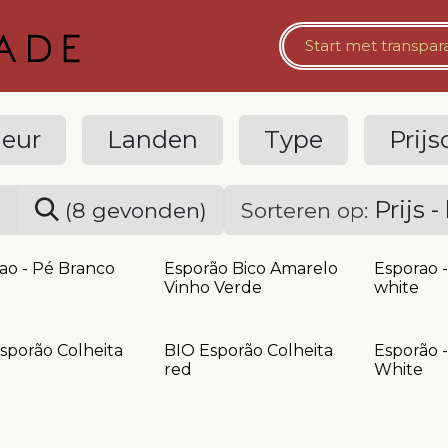
Bestelomgeving Horeca
​​Start met
Vaste Opslag
​transpa
leur
Landen
Type
Prijs
Prijs 
(8 gevonden)
Sorteren op:
ao - Pé Branco
Esporão Bico Amarelo
Esporao 
Vinho Verde
white
sporão Colheita
BIO Esporão Colheita
Esporão 
red
White