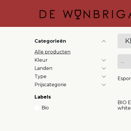
OVERSLAAN NAAR INHOUD
K
Categorieën
Alle producten
Kleur
Landen
Type
Espor
Prijscategorie
Labels
BIO E
Bio
white