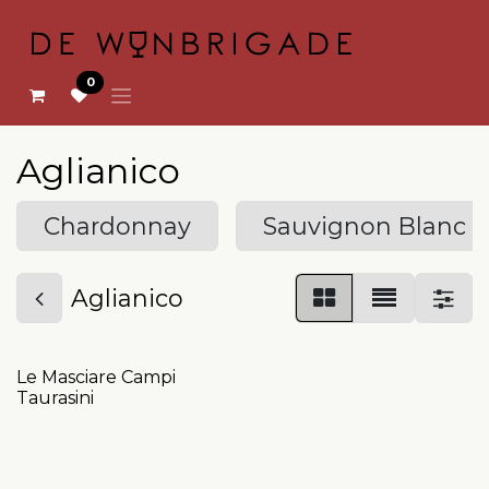
OVERSLAAN NAAR INHOUD
0
Aglianico
Chardonnay
Sauvignon Blanc
Aglianico
Le Masciare Campi
Taurasini