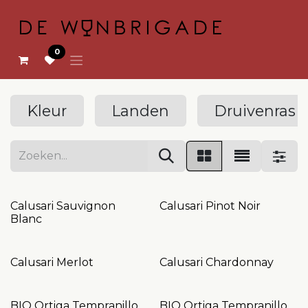
OVERSLAAN NAAR INHOUD
0
Kleur
Landen
Druivenras
Calusari Sauvignon
Calusari Pinot Noir
Blanc
Calusari Merlot
Calusari Chardonnay
BIO Ortiga Tempranillo
BIO Ortiga Tempranillo